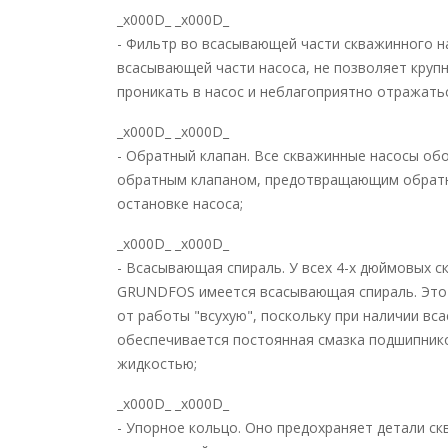
_x000D_ _x000D_
- Фильтр во всасывающей части скважинного н
всасывающей части насоса, не позволяет кру
проникать в насос и неблагоприятно отражатьс
_x000D_ _x000D_
- Обратный клапан. Все скважинные насосы о
обратным клапаном, предотвращающим обратн
остановке насоса;
_x000D_ _x000D_
- Всасывающая спираль. У всех 4-х дюймовых 
GRUNDFOS имеется всасывающая спираль. Это
от работы "всухую", поскольку при наличии в
обеспечивается постоянная смазка подшипник
жидкостью;
_x000D_ _x000D_
- Упорное кольцо. Оно предохраняет детали ск