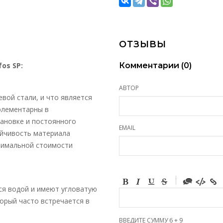
ОТЗЫВЫ
os SP:
Комментарии (
0
)
АВТОР
вой стали, и что является
элементарны в
тановке и постоянного
EMAIL
ойчивость материала
нимальной стоимости
-
-
ся водой и имеют угловатую
-
-
торый часто встречается в
-
-
-
ВВЕДИТЕ СУММУ 6 + 9
-