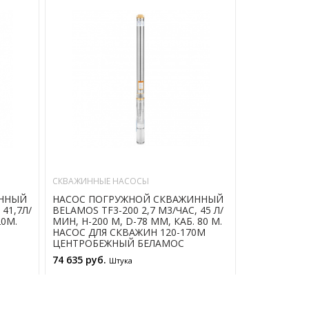
СКВАЖИННЫЕ НАСОСЫ
СКВАЖИННЫЕ
ИННЫЙ
НАСОС ПОГРУЖНОЙ СКВАЖИННЫЙ
НАСОС ПОГ
 41,7Л/
BELAMOS TF3-200 2,7 М3/ЧАС, 45 Л/
BELAMOS TF3
20М.
МИН, Н-200 М, D-78 ММ, КАБ. 80 М.
МИН, Н-110 
НАСОС ДЛЯ СКВАЖИН 120-170М
НАСОС ДЛЯ 
ЦЕНТРОБЕЖНЫЙ БЕЛАМОС
ЦЕНТРОБЕЖ
74 635 руб.
26 465 руб.
Штука
В КОРЗИНУ