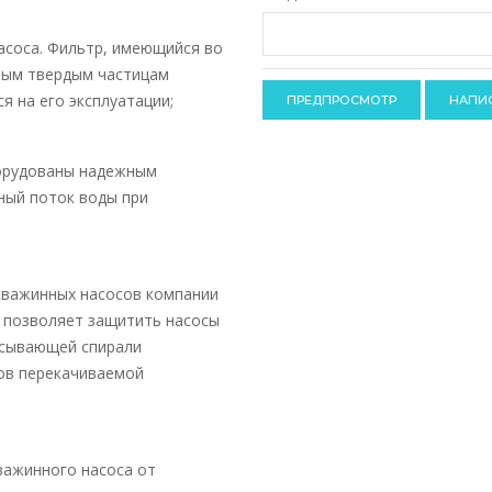
-
-
-
асоса. Фильтр, имеющийся во
-
-
пным твердым частицам
-
-
я на его эксплуатации;
борудованы надежным
ый поток воды при
скважинных насосов компании
 позволяет защитить насосы
сасывающей спирали
ов перекачиваемой
важинного насоса от