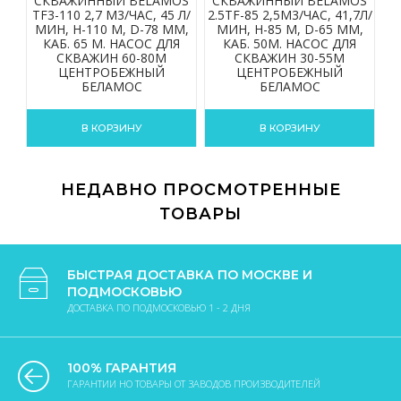
СКВАЖИННЫЙ BELAMOS
СКВАЖИННЫЙ BELAMOS
С
TF3-110 2,7 М3/ЧАС, 45 Л/
2.5TF-85 2,5М3/ЧАС, 41,7Л/
2.
МИН, Н-110 М, D-78 ММ,
МИН, Н-85 М, D-65 ММ,
КАБ. 65 М. НАСОС ДЛЯ
КАБ. 50М. НАСОС ДЛЯ
СКВАЖИН 60-80М
СКВАЖИН 30-55М
ЦЕНТРОБЕЖНЫЙ
ЦЕНТРОБЕЖНЫЙ
БЕЛАМОС
БЕЛАМОС
В КОРЗИНУ
В КОРЗИНУ
НЕДАВНО ПРОСМОТРЕННЫЕ
ТОВАРЫ
БЫСТРАЯ ДОСТАВКА ПО МОСКВЕ И
ПОДМОСКОВЬЮ
ДОСТАВКА ПО ПОДМОСКОВЬЮ 1 - 2 ДНЯ
100% ГАРАНТИЯ
ГАРАНТИИ НО ТОВАРЫ ОТ ЗАВОДОВ ПРОИЗВОДИТЕЛЕЙ