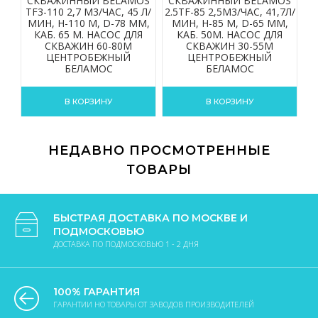
СКВАЖИННЫЙ BELAMOS
СКВАЖИННЫЙ BELAMOS
С
TF3-110 2,7 М3/ЧАС, 45 Л/
2.5TF-85 2,5М3/ЧАС, 41,7Л/
2.
МИН, Н-110 М, D-78 ММ,
МИН, Н-85 М, D-65 ММ,
КАБ. 65 М. НАСОС ДЛЯ
КАБ. 50М. НАСОС ДЛЯ
СКВАЖИН 60-80М
СКВАЖИН 30-55М
ЦЕНТРОБЕЖНЫЙ
ЦЕНТРОБЕЖНЫЙ
БЕЛАМОС
БЕЛАМОС
В КОРЗИНУ
В КОРЗИНУ
НЕДАВНО ПРОСМОТРЕННЫЕ
ТОВАРЫ
БЫСТРАЯ ДОСТАВКА ПО МОСКВЕ И
ПОДМОСКОВЬЮ
ДОСТАВКА ПО ПОДМОСКОВЬЮ 1 - 2 ДНЯ
100% ГАРАНТИЯ
ГАРАНТИИ НО ТОВАРЫ ОТ ЗАВОДОВ ПРОИЗВОДИТЕЛЕЙ