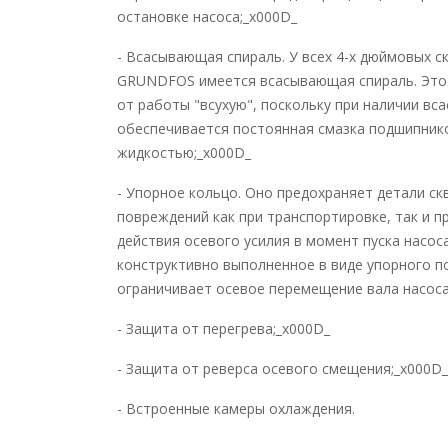
остановке насоса;_x000D_
- Всасывающая спираль. У всех 4-х дюймовых 
GRUNDFOS имеется всасывающая спираль. Это
от работы "всухую", поскольку при наличии в
обеспечивается постоянная смазка подшипник
жидкостью;_x000D_
- Упорное кольцо. Оно предохраняет детали ск
повреждений как при транспортировке, так и п
действия осевого усилия в момент пуска насос
конструктивно выполненное в виде упорного п
ограничивает осевое перемещение вала насоса
- Защита от перегрева;_x000D_
- Защита от реверса осевого смещения;_x000D_
- Встроенные камеры охлаждения.