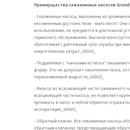
Преимущества скважинных насосов Grundf
- Скважинные насосы, выполнены из хромникеле
несомненным достоинством - мало весят. Они 
использовании, не нуждаются в длительной ус
сервисного обслуживания. Высокая износоуст
обеспечивает длительный срок службы при ми
энергетических затрат;_x000D_
- Подшипники с "каналами из песка" смазывают
форму. Это не допускает накопления песка, ко
перекачиваемой жидкости;_x000D_
- Фильтр во всасывающей части скважинного н
всасывающей части насоса, не позволяет кру
проникать в насос и неблагоприятно отражатьс
эксплуатации;_x000D_
- Обратный клапан. Все скважинные насосы о
обратным клапаном, предотвращающим обратн