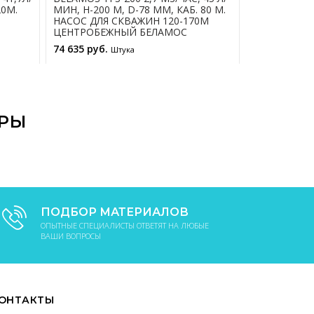
20М.
МИН, Н-200 М, D-78 ММ, КАБ. 80 М.
МИН, Н-110 
НАСОС ДЛЯ СКВАЖИН 120-170М
НАСОС ДЛЯ 
ЦЕНТРОБЕЖНЫЙ БЕЛАМОС
ЦЕНТРОБЕЖ
74 635 руб.
26 465 руб.
Штука
В КОРЗИНУ
АРЫ
ПОДБОР МАТЕРИАЛОВ
ОПЫТНЫЕ СПЕЦИАЛИСТЫ ОТВЕТЯТ НА ЛЮБЫЕ
ВАШИ ВОПРОСЫ
ОНТАКТЫ