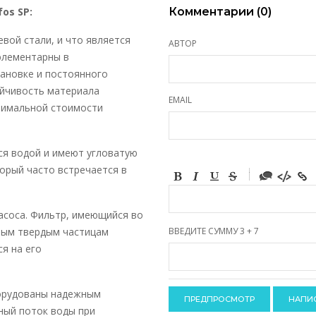
os SP:
Комментарии (
0
)
вой стали, и что является
АВТОР
элементарны в
тановке и постоянного
ойчивость материала
EMAIL
нимальной стоимости
ся водой и имеют угловатую
торый часто встречается в
-
-
-
-
-
асоса. Фильтр, имеющийся во
-
-
пным твердым частицам
ВВЕДИТЕ СУММУ 3 + 7
-
-
я на его
-
-
-
-
-
-
борудованы надежным
ый поток воды при