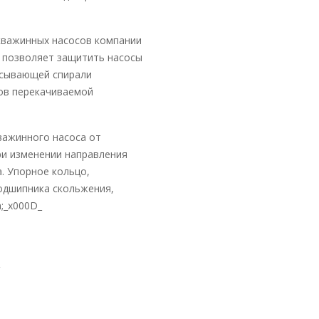
скважинных насосов компании
 позволяет защитить насосы
сасывающей спирали
ов перекачиваемой
важинного насоса от
ри изменении направления
а. Упорное кольцо,
одшипника скольжения,
;_x000D_