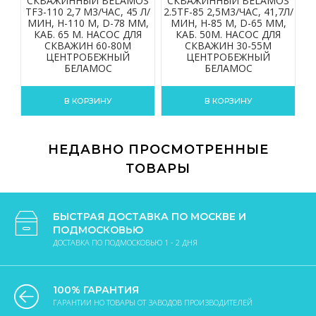
СКВАЖИННЫЙ BELAMOS
СКВАЖИННЫЙ BELAMOS
С
TF3-110 2,7 М3/ЧАС, 45 Л/
2.5TF-85 2,5М3/ЧАС, 41,7Л/
2.
МИН, Н-110 М, D-78 ММ,
МИН, Н-85 М, D-65 ММ,
КАБ. 65 М. НАСОС ДЛЯ
КАБ. 50М. НАСОС ДЛЯ
СКВАЖИН 60-80М
СКВАЖИН 30-55М
ЦЕНТРОБЕЖНЫЙ
ЦЕНТРОБЕЖНЫЙ
БЕЛАМОС
БЕЛАМОС
В КОРЗИНУ
В КОРЗИНУ
НЕДАВНО ПРОСМОТРЕННЫЕ
ТОВАРЫ
БЫСТРАЯ ДОСТАВКА ПО МОСКВЕ И
ПОДМОСКОВЬЮ
ДОСТАВКА ПО ПОДМОСКОВЬЮ 1 - 2 ДНЯ
100% ГАРАНТИЯ
ГАРАНТИИ НО ТОВАРЫ ОТ ЗАВОДОВ ПРОИЗВОДИТЕЛЕЙ