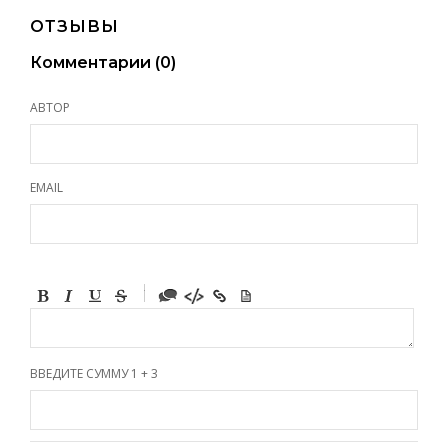
ОТЗЫВЫ
Комментарии (
0
)
АВТОР
EMAIL
-
-
-
-
-
-
-
ВВЕДИТЕ СУММУ 1 + 3
-
-
-
-
-
-
-