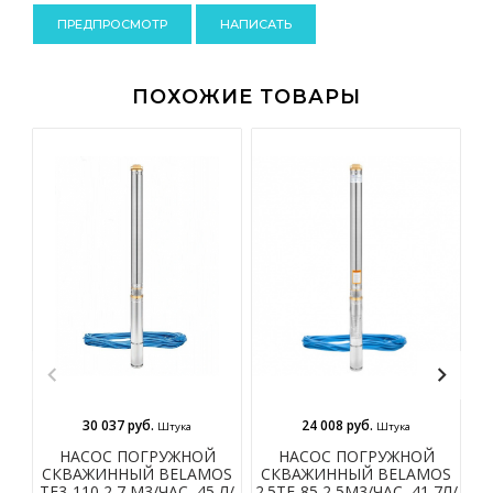
-
ПОХОЖИЕ ТОВАРЫ
30 037 руб.
24 008 руб.
Штука
Штука
НАСОС ПОГРУЖНОЙ
НАСОС ПОГРУЖНОЙ
СКВАЖИННЫЙ BELAMOS
СКВАЖИННЫЙ BELAMOS
С
TF3-110 2,7 М3/ЧАС, 45 Л/
2.5TF-85 2,5М3/ЧАС, 41,7Л/
2.