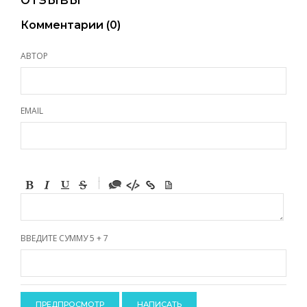
ОТЗЫВЫ
Комментарии (
0
)
АВТОР
EMAIL
-
-
-
-
-
-
-
ВВЕДИТЕ СУММУ 5 + 7
-
-
-
-
-
-
-
-