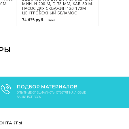
20М.
МИН, Н-200 М, D-78 ММ, КАБ. 80 М.
МИН, Н-110 
НАСОС ДЛЯ СКВАЖИН 120-170М
НАСОС ДЛЯ 
ЦЕНТРОБЕЖНЫЙ БЕЛАМОС
ЦЕНТРОБЕЖ
74 635 руб.
26 465 руб.
Штука
В КОРЗИНУ
АРЫ
ПОДБОР МАТЕРИАЛОВ
ОПЫТНЫЕ СПЕЦИАЛИСТЫ ОТВЕТЯТ НА ЛЮБЫЕ
ВАШИ ВОПРОСЫ
ОНТАКТЫ