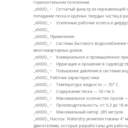
горизонтальном положении.
_x000D_ • Сетчатый фильтр из нержавеющей 
попадание песка и крупных твердых частиц в р
_x000D_ • Усиленные рабочие колёса и диффу
_x000D_
_x000D_ Применение:
_x000D_ • Системы бытового водоснабжения 
многоквартирных домов.
_x000D_ • Коммунальное и промышленное при
_x000D_ • Ирригация и орошение в садоводств
_x000D_ • Повышение давления в системах во
_x000D_ Рабочие характеристики:
_x000D_ • Температура жидкости — 35° С.
_x000D_ • Содержание песка — 50 г/м 3.
_x000D_ • Максимальное количество пусков — 
_x000D_ • Производительность: от 0,3 до 18 м'
_x000D_ • Максимальный напор: 285 метров.
_x000D_ Насосы Waterstry укомплектованы 4"
двигателями, которые разработаны для работы