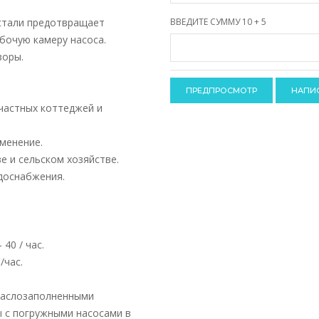
-
-
стали предотвращает
ВВЕДИТЕ СУММУ 10 + 5
-
-
абочую камеру насоса.
-
-
зоры.
-
-
-
-
частных коттеджей и
менение.
е и сельском хозяйстве.
доснабжения.
40 / час.
/час.
 маслозаполненными
 с погружными насосами в