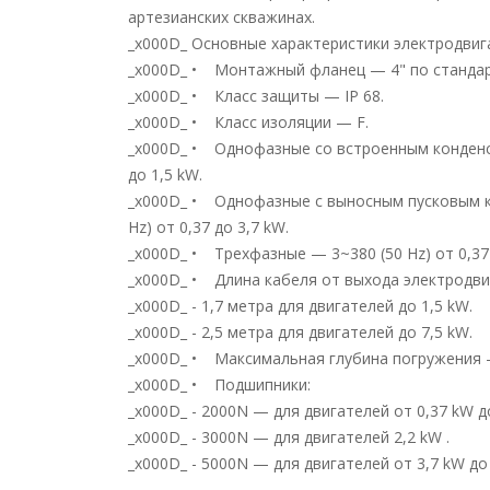
артезианских скважинах.
_x000D_ Основные характеристики электродвиг
_x000D_ • Монтажный фланец — 4" по станда
_x000D_ • Класс защиты — IP 68.
_x000D_ • Класс изоляции — F.
_x000D_ • Однофазные со встроенным конденса
до 1,5 kW.
_x000D_ • Однофазные с выносным пусковым к
Hz) от 0,37 до 3,7 kW.
_x000D_ • Трехфазные — 3~380 (50 Hz) от 0,37 
_x000D_ • Длина кабеля от выхода электродви
_x000D_ - 1,7 метра для двигателей до 1,5 kW.
_x000D_ - 2,5 метра для двигателей до 7,5 kW.
_x000D_ • Максимальная глубина погружения 
_x000D_ • Подшипники:
_x000D_ - 2000N — для двигателей от 0,37 kW до
_x000D_ - 3000N — для двигателей 2,2 kW .
_x000D_ - 5000N — для двигателей от 3,7 kW до 