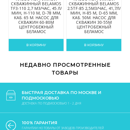
СКВАЖИННЫЙ BELAMOS
СКВАЖИННЫЙ BELAMOS
С
TF3-110 2,7 М3/ЧАС, 45 Л/
2.5TF-85 2,5М3/ЧАС, 41,7Л/
2.
МИН, Н-110 М, D-78 ММ,
МИН, Н-85 М, D-65 ММ,
КАБ. 65 М. НАСОС ДЛЯ
КАБ. 50М. НАСОС ДЛЯ
СКВАЖИН 60-80М
СКВАЖИН 30-55М
ЦЕНТРОБЕЖНЫЙ
ЦЕНТРОБЕЖНЫЙ
БЕЛАМОС
БЕЛАМОС
В КОРЗИНУ
В КОРЗИНУ
НЕДАВНО ПРОСМОТРЕННЫЕ
ТОВАРЫ
БЫСТРАЯ ДОСТАВКА ПО МОСКВЕ И
ПОДМОСКОВЬЮ
ДОСТАВКА ПО ПОДМОСКОВЬЮ 1 - 2 ДНЯ
100% ГАРАНТИЯ
ГАРАНТИИ НО ТОВАРЫ ОТ ЗАВОДОВ ПРОИЗВОДИТЕЛЕЙ