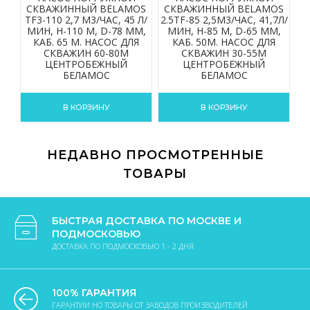
СКВАЖИННЫЙ BELAMOS
СКВАЖИННЫЙ BELAMOS
С
TF3-110 2,7 М3/ЧАС, 45 Л/
2.5TF-85 2,5М3/ЧАС, 41,7Л/
2.
МИН, Н-110 М, D-78 ММ,
МИН, Н-85 М, D-65 ММ,
КАБ. 65 М. НАСОС ДЛЯ
КАБ. 50М. НАСОС ДЛЯ
СКВАЖИН 60-80М
СКВАЖИН 30-55М
ЦЕНТРОБЕЖНЫЙ
ЦЕНТРОБЕЖНЫЙ
БЕЛАМОС
БЕЛАМОС
В КОРЗИНУ
В КОРЗИНУ
НЕДАВНО ПРОСМОТРЕННЫЕ
ТОВАРЫ
БЫСТРАЯ ДОСТАВКА ПО МОСКВЕ И
ПОДМОСКОВЬЮ
ДОСТАВКА ПО ПОДМОСКОВЬЮ 1 - 2 ДНЯ
100% ГАРАНТИЯ
ГАРАНТИИ НО ТОВАРЫ ОТ ЗАВОДОВ ПРОИЗВОДИТЕЛЕЙ