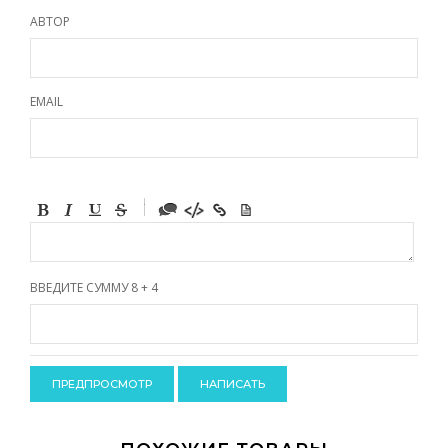
АВТОР
EMAIL
-
-
-
-
-
-
-
ВВЕДИТЕ СУММУ 8 + 4
-
-
-
-
-
-
-
-