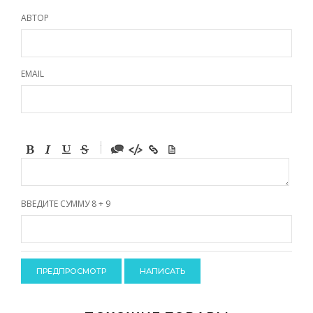
АВТОР
EMAIL
-
-
-
-
-
-
-
ВВЕДИТЕ СУММУ 8 + 9
-
-
-
-
-
-
-
-