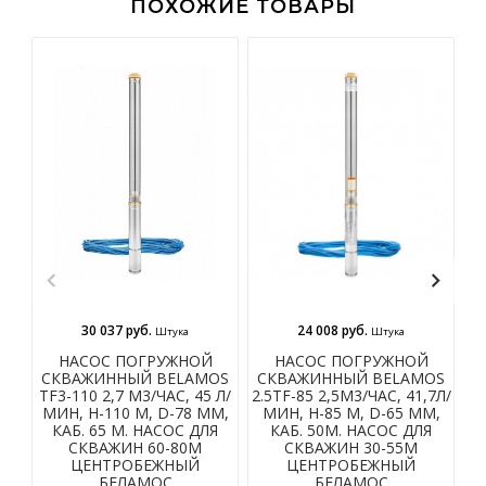
ПОХОЖИЕ ТОВАРЫ
30 037 руб.
24 008 руб.
Штука
Штука
НАСОС ПОГРУЖНОЙ
НАСОС ПОГРУЖНОЙ
СКВАЖИННЫЙ BELAMOS
СКВАЖИННЫЙ BELAMOS
С
TF3-110 2,7 М3/ЧАС, 45 Л/
2.5TF-85 2,5М3/ЧАС, 41,7Л/
2.
МИН, Н-110 М, D-78 ММ,
МИН, Н-85 М, D-65 ММ,
КАБ. 65 М. НАСОС ДЛЯ
КАБ. 50М. НАСОС ДЛЯ
СКВАЖИН 60-80М
СКВАЖИН 30-55М
ЦЕНТРОБЕЖНЫЙ
ЦЕНТРОБЕЖНЫЙ
БЕЛАМОС
БЕЛАМОС