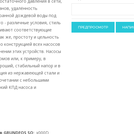
достаточного давления в сети,
-
-
анов, удалённость
-
-
ранной дождевой воды под
-
-
о - различные условия, стиль
-
ливают соответствующие
ак же, простоту и цельность
о конструкцией всех насосов
нении этих устройств. Насосы
мов или, к примеру, в
роший, стабильный напор и в
кция из нержавеющей стали и
сочетании с небольшими
кий КПД насоса и
в GRUNDFOS SQ:
_x000D_