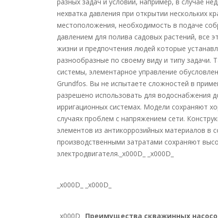
разных задач и условий, например, в случае не
нехватка давления при открытии нескольких кр
местоположения, необходимость в подаче соб
давлением для полива садовых растений, все эт
жизни и предпочтения людей которые устанав
разнообразные по своему виду и типу задачи. Т
системы, элементарное управление обусловлен
Grundfos. Вы не испытаете сложностей в приме
разрешено использовать для водоснабжения до
ирригационных системах. Модели сохраняют хо
случаях проблем с напряжением сети. Констру
элементов из антикоррозийных материалов в 
производственными затратами сохраняют высо
электродвигателя._x000D_ _x000D_
_x000D_ _x000D_
_x000D_
Преимущества скважинных насосо