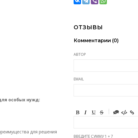
ОТЗЫВЫ
Комментарии (
0
)
АВТОР
EMAIL
для особых нужд:
-
-
-
-
-
-
 преимущества для решения
-
ВВЕДИТЕ СУММУ 1 + 7
-