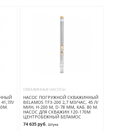
СКВАЖИННЫЕ НАСОСЫ
СКВАЖИННЫЕ
ИННЫЙ
НАСОС ПОГРУЖНОЙ СКВАЖИННЫЙ
НАСОС ПОГ
 41,7Л/
BELAMOS TF3-200 2,7 М3/ЧАС, 45 Л/
BELAMOS TF3
20М.
МИН, Н-200 М, D-78 ММ, КАБ. 80 М.
МИН, Н-110 
НАСОС ДЛЯ СКВАЖИН 120-170М
НАСОС ДЛЯ 
ЦЕНТРОБЕЖНЫЙ БЕЛАМОС
ЦЕНТРОБЕЖ
74 635 руб.
26 465 руб.
Штука