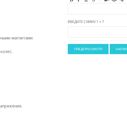
-
-
-
-
-
-
ВВЕДИТЕ СУММУ 1 + 7
-
-
-
-
-
нными магнитами.
-
-
-
колес.
апряжения.