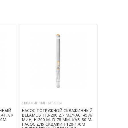
СКВАЖИННЫЕ НАСОСЫ
СКВАЖИННЫЕ
ИННЫЙ
НАСОС ПОГРУЖНОЙ СКВАЖИННЫЙ
НАСОС ПОГ
 41,7Л/
BELAMOS TF3-200 2,7 М3/ЧАС, 45 Л/
BELAMOS TF3
20М.
МИН, Н-200 М, D-78 ММ, КАБ. 80 М.
МИН, Н-110 
НАСОС ДЛЯ СКВАЖИН 120-170М
НАСОС ДЛЯ 