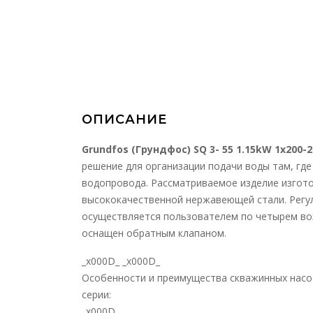
ОПИСАНИЕ
Grundfos (Грундфос)
SQ 3- 55 1.15
kW 1
x200-2
решение для организации подачи воды там, гд
водопровода. Рассматриваемое изделие изгот
высококачественной нержавеющей стали. Регу
осуществляется пользователем по четырем в
оснащен обратным клапаном.
_x000D_ _x000D_
Особенности и преимущества скважинных насо
серии:
_x000D_