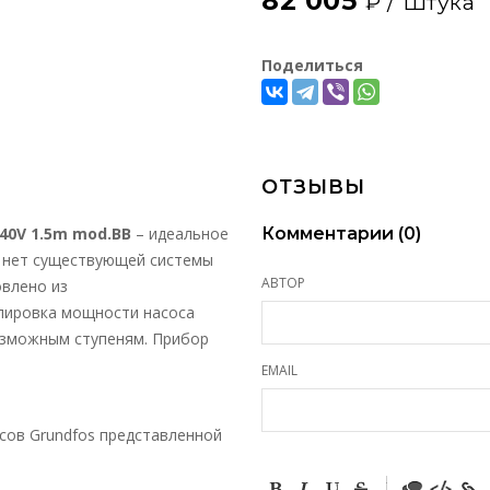
82 005
₽ /
Штука
Поделиться
ОТЗЫВЫ
40
V 1.5
m
mod.
BB
– идеальное
Комментарии (
0
)
е нет существующей системы
АВТОР
овлено из
лировка мощности насоса
озможным ступеням. Прибор
EMAIL
сов Grundfos представленной
-