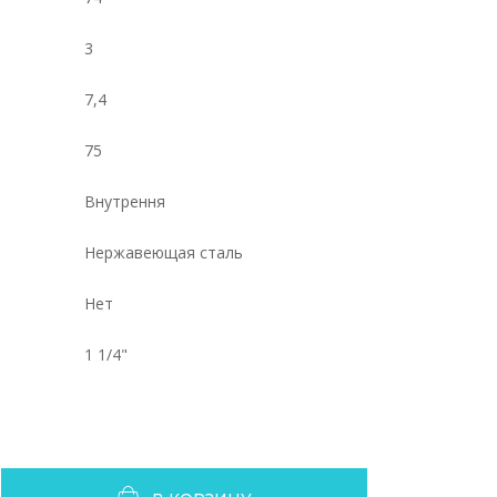
3
7,4
75
Внутрення
Нержавеющая сталь
Нет
1 1/4"