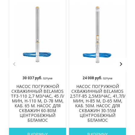
30 037 руб.
24 008 руб.
Штука
Штука
НАСОС ПОГРУЖНОЙ
НАСОС ПОГРУЖНОЙ
СКВАЖИННЫЙ BELAMOS
СКВАЖИННЫЙ BELAMOS
С
TF3-110 2,7 М3/ЧАС, 45 Л/
2.5TF-85 2,5М3/ЧАС, 41,7Л/
2.
МИН, Н-110 М, D-78 ММ,
МИН, Н-85 М, D-65 ММ,
КАБ. 65 М. НАСОС ДЛЯ
КАБ. 50М. НАСОС ДЛЯ
СКВАЖИН 60-80М
СКВАЖИН 30-55М
ЦЕНТРОБЕЖНЫЙ
ЦЕНТРОБЕЖНЫЙ
БЕЛАМОС
БЕЛАМОС
В КОРЗИНУ
В КОРЗИНУ