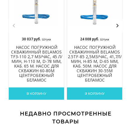
30 037 руб.
24 008 руб.
Штука
Штука
НАСОС ПОГРУЖНОЙ
НАСОС ПОГРУЖНОЙ
СКВАЖИННЫЙ BELAMOS
СКВАЖИННЫЙ BELAMOS
С
TF3-110 2,7 М3/ЧАС, 45 Л/
2.5TF-85 2,5М3/ЧАС, 41,7Л/
2.
МИН, Н-110 М, D-78 ММ,
МИН, Н-85 М, D-65 ММ,
КАБ. 65 М. НАСОС ДЛЯ
КАБ. 50М. НАСОС ДЛЯ
СКВАЖИН 60-80М
СКВАЖИН 30-55М
ЦЕНТРОБЕЖНЫЙ
ЦЕНТРОБЕЖНЫЙ
БЕЛАМОС
БЕЛАМОС
В КОРЗИНУ
В КОРЗИНУ
НЕДАВНО ПРОСМОТРЕННЫЕ
ТОВАРЫ