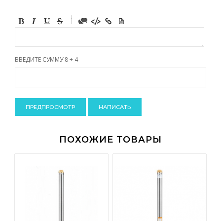
-
-
-
-
-
-
-
ВВЕДИТЕ СУММУ 8 + 4
-
-
-
-
-
-
-
-
ПОХОЖИЕ ТОВАРЫ