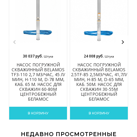
30 037 руб.
24 008 руб.
Штука
Штука
НАСОС ПОГРУЖНОЙ
НАСОС ПОГРУЖНОЙ
СКВАЖИННЫЙ BELAMOS
СКВАЖИННЫЙ BELAMOS
С
TF3-110 2,7 М3/ЧАС, 45 Л/
2.5TF-85 2,5М3/ЧАС, 41,7Л/
2.
МИН, Н-110 М, D-78 ММ,
МИН, Н-85 М, D-65 ММ,
КАБ. 65 М. НАСОС ДЛЯ
КАБ. 50М. НАСОС ДЛЯ
СКВАЖИН 60-80М
СКВАЖИН 30-55М
ЦЕНТРОБЕЖНЫЙ
ЦЕНТРОБЕЖНЫЙ
БЕЛАМОС
БЕЛАМОС
В КОРЗИНУ
В КОРЗИНУ
НЕДАВНО ПРОСМОТРЕННЫЕ