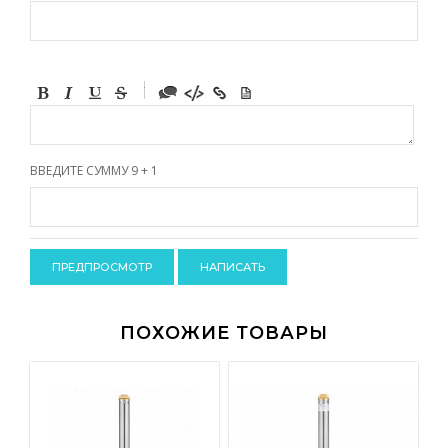
-
-
-
-
-
-
-
ВВЕДИТЕ СУММУ 9 + 1
-
-
-
-
-
-
-
-
ПОХОЖИЕ ТОВАРЫ