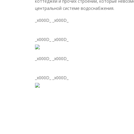
коттеджей и прочих строений, которые невоз
центральной системе водоснабжения.
_x000D_ _x000D_
_x000D_ _x000D_
_x000D_ _x000D_
_x000D_ _x000D_