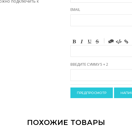
можно подключить к
EMAIL
-
-
-
-
-
-
-
ВВЕДИТЕ СУММУ 5 + 2
-
-
-
-
-
-
-
-
ПОХОЖИЕ ТОВАРЫ