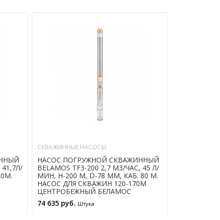
СКВАЖИННЫЕ НАСОСЫ
СКВАЖИННЫЕ
ИННЫЙ
НАСОС ПОГРУЖНОЙ СКВАЖИННЫЙ
НАСОС ПОГ
 41,7Л/
BELAMOS TF3-200 2,7 М3/ЧАС, 45 Л/
BELAMOS TF3
20М.
МИН, Н-200 М, D-78 ММ, КАБ. 80 М.
МИН, Н-110 
НАСОС ДЛЯ СКВАЖИН 120-170М
НАСОС ДЛЯ 
ЦЕНТРОБЕЖНЫЙ БЕЛАМОС
ЦЕНТРОБЕЖ
74 635 руб.
26 465 руб.
Штука