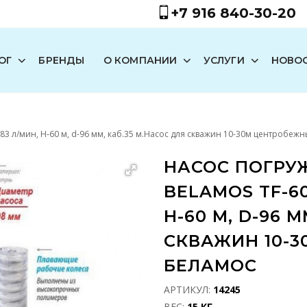
+7 916 840-30-20
ОГ
БРЕНДЫ
О КОМПАНИИ
УСЛУГИ
НОВО
 83 л/мин, Н-60 м, d-96 мм, каб.35 м.Насос для скважин 10-30м центробе
НАСОС ПОГРУ
BELAMOS TF-60
Н-60 М, D-96 
СКВАЖИН 10-
БЕЛАМОС
АРТИКУЛ:
14245
ВЕС:
15 КГ.