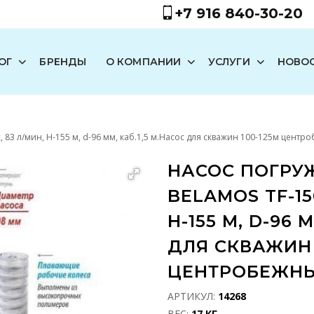
+7 916 840-30-20
ОГ
БРЕНДЫ
О КОМПАНИИ
УСЛУГИ
НОВО
, 83 л/мин, Н-155 м, d-96 мм, каб.1,5 м.Насос для скважин 100-125м цен
НАСОС ПОГРУ
BELAMOS TF-15
Н-155 М, D-96 
ДЛЯ СКВАЖИН 
ЦЕНТРОБЕЖН
АРТИКУЛ:
14268
ВЕС:
17 КГ.