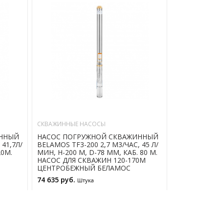
СКВАЖИННЫЕ НАСОСЫ
СКВАЖИННЫЕ
ИННЫЙ
НАСОС ПОГРУЖНОЙ СКВАЖИННЫЙ
НАСОС ПОГ
 41,7Л/
BELAMOS TF3-200 2,7 М3/ЧАС, 45 Л/
BELAMOS TF3
20М.
МИН, Н-200 М, D-78 ММ, КАБ. 80 М.
МИН, Н-110 
НАСОС ДЛЯ СКВАЖИН 120-170М
НАСОС ДЛЯ 
ЦЕНТРОБЕЖНЫЙ БЕЛАМОС
ЦЕНТРОБЕЖ
74 635 руб.
26 465 руб.
Штука
В КОРЗИНУ