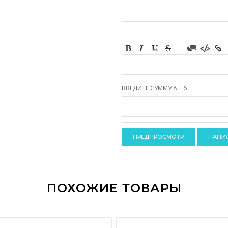
-
-
-
-
-
-
-
ВВЕДИТЕ СУММУ 8 + 6
-
-
-
-
-
-
-
-
ПОХОЖИЕ ТОВАРЫ