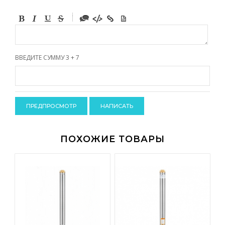
-
-
-
-
-
-
-
ВВЕДИТЕ СУММУ 3 + 7
-
-
-
-
-
-
-
-
ПОХОЖИЕ ТОВАРЫ