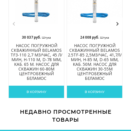
30 037 руб.
24 008 руб.
Штука
Штука
НАСОС ПОГРУЖНОЙ
НАСОС ПОГРУЖНОЙ
СКВАЖИННЫЙ BELAMOS
СКВАЖИННЫЙ BELAMOS
С
TF3-110 2,7 М3/ЧАС, 45 Л/
2.5TF-85 2,5М3/ЧАС, 41,7Л/
2.
МИН, Н-110 М, D-78 ММ,
МИН, Н-85 М, D-65 ММ,
КАБ. 65 М. НАСОС ДЛЯ
КАБ. 50М. НАСОС ДЛЯ
СКВАЖИН 60-80М
СКВАЖИН 30-55М
ЦЕНТРОБЕЖНЫЙ
ЦЕНТРОБЕЖНЫЙ
БЕЛАМОС
БЕЛАМОС
В КОРЗИНУ
В КОРЗИНУ
НЕДАВНО ПРОСМОТРЕННЫЕ
ТОВАРЫ