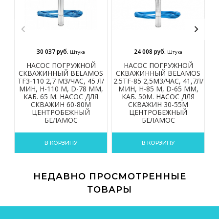
30 037 руб.
24 008 руб.
Штука
Штука
НАСОС ПОГРУЖНОЙ
НАСОС ПОГРУЖНОЙ
СКВАЖИННЫЙ BELAMOS
СКВАЖИННЫЙ BELAMOS
С
TF3-110 2,7 М3/ЧАС, 45 Л/
2.5TF-85 2,5М3/ЧАС, 41,7Л/
2.
МИН, Н-110 М, D-78 ММ,
МИН, Н-85 М, D-65 ММ,
КАБ. 65 М. НАСОС ДЛЯ
КАБ. 50М. НАСОС ДЛЯ
СКВАЖИН 60-80М
СКВАЖИН 30-55М
ЦЕНТРОБЕЖНЫЙ
ЦЕНТРОБЕЖНЫЙ
БЕЛАМОС
БЕЛАМОС
В КОРЗИНУ
В КОРЗИНУ
НЕДАВНО ПРОСМОТРЕННЫЕ
ТОВАРЫ