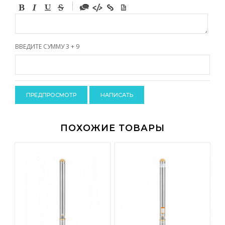
-
-
-
-
-
-
-
ВВЕДИТЕ СУММУ 3 + 9
-
-
-
-
-
-
-
-
ПОХОЖИЕ ТОВАРЫ