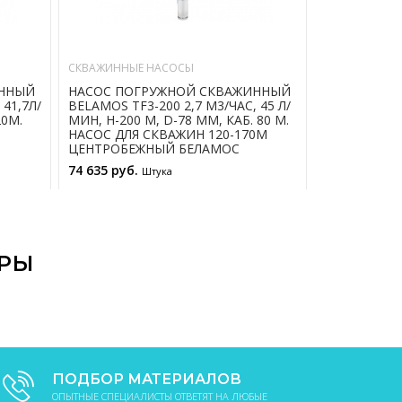
СКВАЖИННЫЕ НАСОСЫ
СКВАЖИННЫЕ
ИННЫЙ
НАСОС ПОГРУЖНОЙ СКВАЖИННЫЙ
НАСОС ПОГ
 41,7Л/
BELAMOS TF3-200 2,7 М3/ЧАС, 45 Л/
BELAMOS TF3
20М.
МИН, Н-200 М, D-78 ММ, КАБ. 80 М.
МИН, Н-110 
НАСОС ДЛЯ СКВАЖИН 120-170М
НАСОС ДЛЯ 
ЦЕНТРОБЕЖНЫЙ БЕЛАМОС
ЦЕНТРОБЕЖ
74 635 руб.
26 465 руб.
Штука
В КОРЗИНУ
АРЫ
ПОДБОР МАТЕРИАЛОВ
ОПЫТНЫЕ СПЕЦИАЛИСТЫ ОТВЕТЯТ НА ЛЮБЫЕ