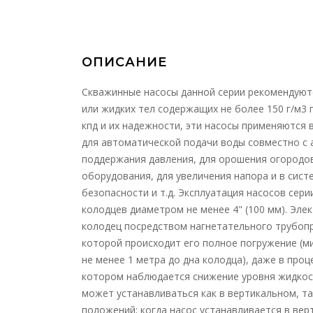
ОПИСАНИЕ
Скважинные насосы данной серии рекомендуютс
или жидких тел содержащих не более 150 г/м3 
кпд и их надежности, эти насосы применяются 
для автоматической подачи воды совместно с
поддержания давления, для орошения огородов
оборудования, для увеличения напора и в сис
безопасности и т.д. Эксплуатация насосов сер
колодцев диаметром не менее 4" (100 мм). Эле
колодец посредством нагнетательного трубопр
которой происходит его полное погружение (ми
не менее 1 метра до дна колодца), даже в про
котором наблюдается снижение уровня жидкост
может устанавливаться как в вертикальном, та
положений; когда насос устанавливается в ве