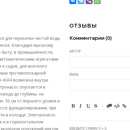
ОТЗЫВЫ
я для перекачки чистой воды
Комментарии (
0
)
песка. Благодаря высокому
АВТОР
в быту, в промышленности,
 автоматическими агрегатами
 и садов, для моечного
темах противопожарной
EMAIL
ии 4SR4 возможна внутри
ктронасос опускается в
овода до глубины, на
н. 50 см от верхнего уровня и
-
цессе функционирования, при
-
-
и в колодце. Электронасос
-
-
к и в горизонтальном
-
-
ртикальном положений внутри
ВВЕДИТЕ СУММУ 3 + 6
-