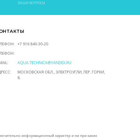
ВАШИ ВОПРОСЫ
ОНТАКТЫ
ЕЛЕФОН:
+7 916 840-30-20
ЕЛЕФОН:
MAIL:
AQUA.TECHNICA@YANDEX.RU
РЕСС:
МОСКОВСКАЯ ОБЛ., ЭЛЕКТРОУГЛИ, ПЕР. ГОРКИ,
8.
сключительно информационный характер и ни при каких