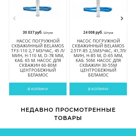
30 037 руб.
24 008 руб.
Штука
Штука
НАСОС ПОГРУЖНОЙ
НАСОС ПОГРУЖНОЙ
СКВАЖИННЫЙ BELAMOS
СКВАЖИННЫЙ BELAMOS
С
TF3-110 2,7 М3/ЧАС, 45 Л/
2.5TF-85 2,5М3/ЧАС, 41,7Л/
2.
МИН, Н-110 М, D-78 ММ,
МИН, Н-85 М, D-65 ММ,
КАБ. 65 М. НАСОС ДЛЯ
КАБ. 50М. НАСОС ДЛЯ
СКВАЖИН 60-80М
СКВАЖИН 30-55М
ЦЕНТРОБЕЖНЫЙ
ЦЕНТРОБЕЖНЫЙ
БЕЛАМОС
БЕЛАМОС
В КОРЗИНУ
В КОРЗИНУ
НЕДАВНО ПРОСМОТРЕННЫЕ
ТОВАРЫ