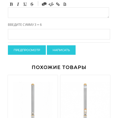
-
-
-
-
-
-
-
ВВЕДИТЕ СУММУ 3 + 6
-
-
-
-
-
-
-
-
ПОХОЖИЕ ТОВАРЫ