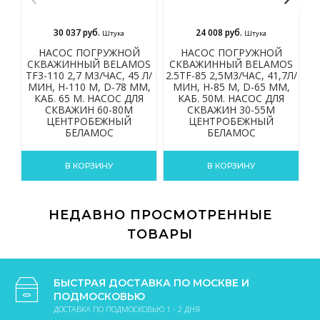
30 037 руб.
24 008 руб.
Штука
Штука
НАСОС ПОГРУЖНОЙ
НАСОС ПОГРУЖНОЙ
СКВАЖИННЫЙ BELAMOS
СКВАЖИННЫЙ BELAMOS
С
TF3-110 2,7 М3/ЧАС, 45 Л/
2.5TF-85 2,5М3/ЧАС, 41,7Л/
2.
МИН, Н-110 М, D-78 ММ,
МИН, Н-85 М, D-65 ММ,
КАБ. 65 М. НАСОС ДЛЯ
КАБ. 50М. НАСОС ДЛЯ
СКВАЖИН 60-80М
СКВАЖИН 30-55М
ЦЕНТРОБЕЖНЫЙ
ЦЕНТРОБЕЖНЫЙ
БЕЛАМОС
БЕЛАМОС
В КОРЗИНУ
В КОРЗИНУ
НЕДАВНО ПРОСМОТРЕННЫЕ
ТОВАРЫ
БЫСТРАЯ ДОСТАВКА ПО МОСКВЕ И
ПОДМОСКОВЬЮ
ДОСТАВКА ПО ПОДМОСКОВЬЮ 1 - 2 ДНЯ