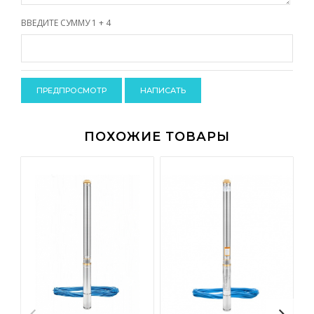
-
-
ВВЕДИТЕ СУММУ 1 + 4
-
-
-
-
-
-
-
-
ПОХОЖИЕ ТОВАРЫ