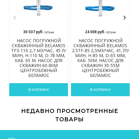
30 037 руб.
24 008 руб.
Штука
Штука
НАСОС ПОГРУЖНОЙ
НАСОС ПОГРУЖНОЙ
СКВАЖИННЫЙ BELAMOS
СКВАЖИННЫЙ BELAMOS
С
TF3-110 2,7 М3/ЧАС, 45 Л/
2.5TF-85 2,5М3/ЧАС, 41,7Л/
2.
МИН, Н-110 М, D-78 ММ,
МИН, Н-85 М, D-65 ММ,
КАБ. 65 М. НАСОС ДЛЯ
КАБ. 50М. НАСОС ДЛЯ
СКВАЖИН 60-80М
СКВАЖИН 30-55М
ЦЕНТРОБЕЖНЫЙ
ЦЕНТРОБЕЖНЫЙ
БЕЛАМОС
БЕЛАМОС
В КОРЗИНУ
В КОРЗИНУ
НЕДАВНО ПРОСМОТРЕННЫЕ
ТОВАРЫ