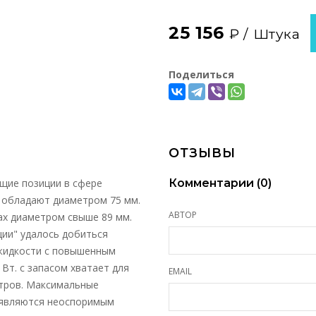
25 156
₽ /
Штука
Поделиться
ОТЗЫВЫ
щие позиции в сфере
Комментарии (
0
)
 обладают диаметром 75 мм.
АВТОР
ах диаметром свыше 89 мм.
ии" удалось добиться
жидкости с повышенным
Вт. с запасом хватает для
EMAIL
етров. Максимальные
с являются неоспоримым