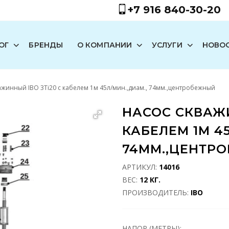
+7 916 840-30-20
ОГ
БРЕНДЫ
О КОМПАНИИ
УСЛУГИ
НОВО
ажинный IBO 3Ti20 с кабелем 1м 45л/мин.,диам., 74мм.,центробежный
НАСОС CКВАЖИ
КАБЕЛЕМ 1М 45
74ММ.,ЦЕНТР
АРТИКУЛ:
14016
ВЕС:
12 КГ.
ПРОИЗВОДИТЕЛЬ:
IBO
НАПОР (МЕТРЫ):