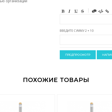
лью организации
-
-
-
-
-
-
-
ВВЕДИТЕ СУММУ 2 + 10
-
-
-
-
-
-
-
-
ПОХОЖИЕ ТОВАРЫ