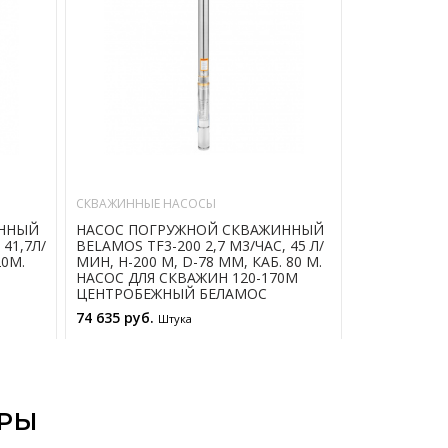
СКВАЖИННЫЕ НАСОСЫ
СКВАЖИННЫЕ
ИННЫЙ
НАСОС ПОГРУЖНОЙ СКВАЖИННЫЙ
НАСОС ПОГ
 41,7Л/
BELAMOS TF3-200 2,7 М3/ЧАС, 45 Л/
BELAMOS TF3
20М.
МИН, Н-200 М, D-78 ММ, КАБ. 80 М.
МИН, Н-110 
НАСОС ДЛЯ СКВАЖИН 120-170М
НАСОС ДЛЯ 
ЦЕНТРОБЕЖНЫЙ БЕЛАМОС
ЦЕНТРОБЕЖ
74 635 руб.
26 465 руб.
Штука
В КОРЗИНУ
АРЫ