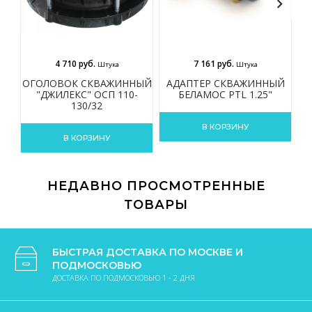
4 710 руб.
7 161 руб.
Штука
Штука
ОГОЛОВОК СКВАЖИННЫЙ
АДАПТЕР СКВАЖИННЫЙ
А
"ДЖИЛЕКС" ОСП 110-
БЕЛАМОС PTL 1.25"
Б
130/32
В КОРЗИНУ
В КОРЗИНУ
НЕДАВНО ПРОСМОТРЕННЫЕ
ТОВАРЫ
БЫСТРАЯ ДОСТАВКА ПО МОСКВЕ И
ПОДМОСКОВЬЮ
ДОСТАВКА ПО ПОДМОСКОВЬЮ 1 - 2 ДНЯ