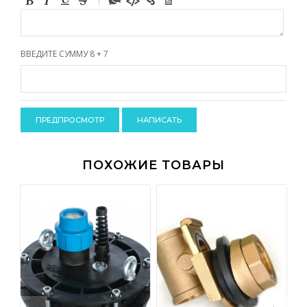
-
-
-
-
-
-
ВВЕДИТЕ СУММУ 8 + 7
-
-
-
-
-
-
-
-
ПОХОЖИЕ ТОВАРЫ