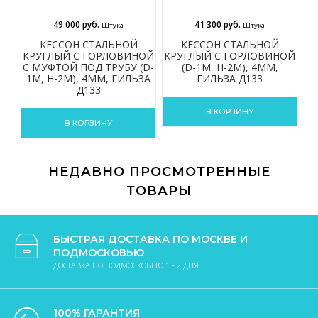
49 000 руб.
41 300 руб.
Штука
Штука
КЕССОН СТАЛЬНОЙ
КЕССОН СТАЛЬНОЙ
КРУГЛЫЙ С ГОРЛОВИНОЙ
КРУГЛЫЙ С ГОРЛОВИНОЙ
К
С МУФТОЙ ПОД ТРУБУ (D-
(D-1М, H-2М), 4ММ,
1М, H-2М), 4ММ, ГИЛЬЗА
ГИЛЬЗА Д133
Д133
В КОРЗИНУ
В КОРЗИНУ
НЕДАВНО ПРОСМОТРЕННЫЕ
ТОВАРЫ
БЫСТРАЯ ДОСТАВКА ПО МОСКВЕ И
ПОДМОСКОВЬЮ
ДОСТАВКА ПО ПОДМОСКОВЬЮ 1 - 2 ДНЯ
100% ГАРАНТИЯ