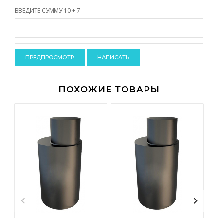
-
ВВЕДИТЕ СУММУ 10 + 7
-
-
-
-
-
-
-
-
ПОХОЖИЕ ТОВАРЫ