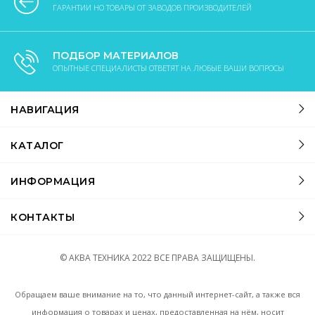
ГАРАНТИИ НО ТОВАРЫ ОТ ЗАВОДОВ ПРОИЗВОДИТЕЛЕЙ
ПОДБОР МАТЕРИАЛОВ
ОПЫТНЫЕ СПЕЦИАЛИСТЫ ОТВЕТЯТ НА ЛЮБЫЕ ВАШИ ВОПРОСЫ
НАВИГАЦИЯ
КАТАЛОГ
ИНФОРМАЦИЯ
КОНТАКТЫ
© АКВА ТЕХНИКА
2022
ВСЕ ПРАВА ЗАЩИЩЕНЫ.
Обращаем ваше внимание на то, что данный интернет-сайт, а также вся
информация о товарах и ценах, предоставленная на нём, носит