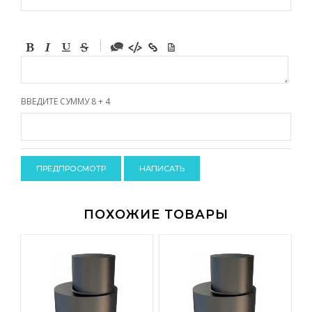
-
-
-
-
-
-
-
ВВЕДИТЕ СУММУ 8 + 4
-
-
-
-
-
-
-
-
ПОХОЖИЕ ТОВАРЫ