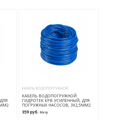
КАБЕЛЬ ВОДОПОГРУЖНОЙ
КАБЕЛЬ ВОД
КАБЕЛЬ ВОДОПОГРУЖНОЙ
КАБЕЛЬ ВО
ДЛЯ
ГИДРОТЕК КРВ УСИЛЕННЫЙ, ДЛЯ
ГИДРОТЕК 
5ММ2
ПОГРУЖНЫХ НАСОСОВ, 3Х2,5ММ2
ПОГРУЖНЫХ
359 руб.
343 руб.
Метр
Мет
В КОРЗИНУ